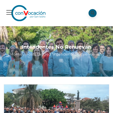
Intendentes No Renuevan
Home
/
Posts tagged "intendentes no renuevan"