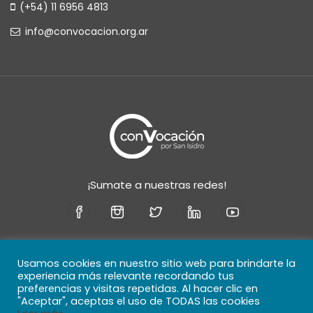
(+54) 11 6956 4813
info@convocacion.org.ar
¡Sumate a nuestras redes!
Usamos cookies en nuestro sitio web para brindarte la
experiencia más relevante recordando tus
Copyright © 2021 - Convocación por San Isidro - Todos
preferencias y visitas repetidas. Al hacer clic en
"Aceptar", aceptas el uso de TODAS las cookies
los derechos reservados. Desarrollado por