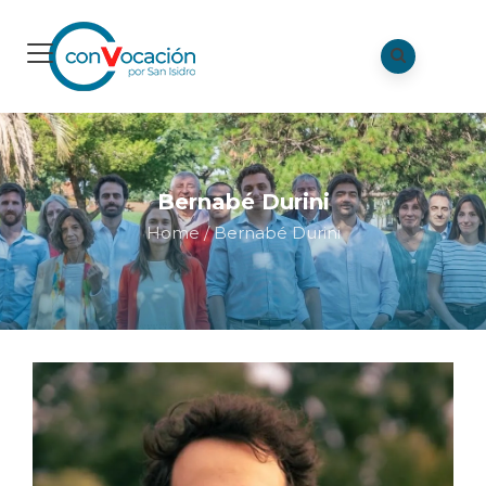
Bernabé Durini
Home
/
Bernabé Durini