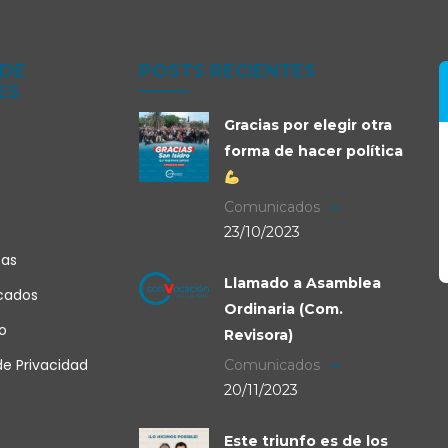
 DE
POSTS RECIENTES
ES
Gracias por elegir otra
forma de hacer política
Comunicados
23/10/2023
tas
Llamado a Asamblea
cados
Ordinaria (Com.
o
Revisora)
de Privacidad
Comunicados
20/11/2023
Este triunfo es de los