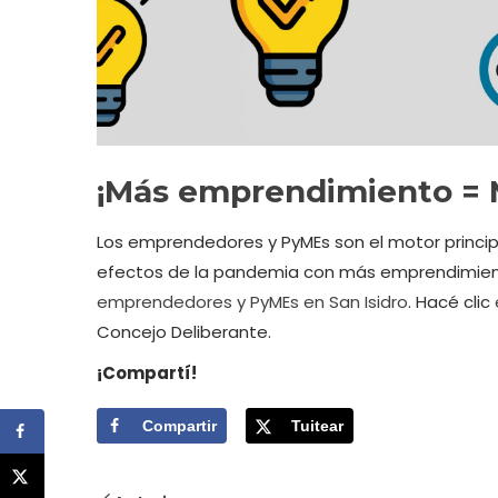
¡Más emprendimiento = M
Los emprendedores y PyMEs son el motor princip
efectos de la pandemia con más emprendimie
emprendedores y PyMEs en San Isidro
. Hacé clic
PRESUPUESTO
TEMAS
PRESU
Concejo Deliberante.
Reactivación económica en
No al
¡Compartí!
San Isidro
Todos 
Compartir
Tuitear
ConVo
Somos conscientes del grave
segui
impacto que la pandemia y las
las su