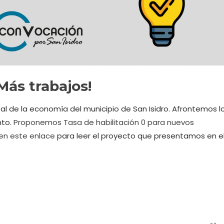
ás trabajos!
al de la economía del municipio de San Isidro. Afrontemos
l
nto.
Proponemos Tasa de habilitación 0 para nuevos
en este enlace
para leer el proyecto que presentamos en e
PUESTO
TEMAS
PRESUPUESTO
TEMAS
 Impuestazo
los años, desde
cación le hacemos
miento y nos oponemos a
bas de tasas que ahogan a