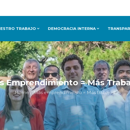
UESTRO TRABAJO
DEMOCRACIA INTERNA
TRANSPAR
s Emprendimiento = Más Traba
Home
/
¡Más emprendimiento = Más trabajos!