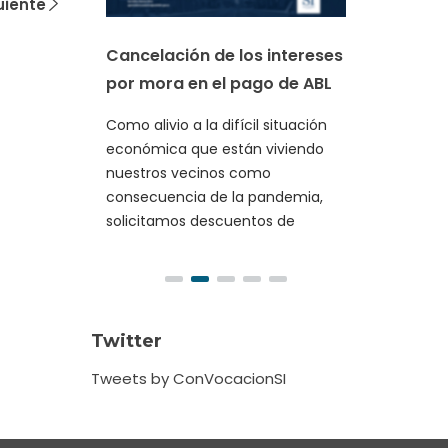
¡Más
uiente
a
trab
d
Cancelación de los intereses
Los e
por mora en el pago de ABL
el mo
del mu
Como alivio a la difícil situación
e
Afron
económica que están viviendo
nuestros vecinos como
cluye
consecuencia de la pandemia,
solicitamos descuentos de
Twitter
Tweets by ConVocacionSI