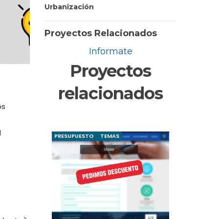
Urbanización
Proyectos Relacionados
Informate
Proyectos
relacionados
os
l
PRESUPUESTO
TEMAS
PRESU